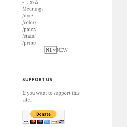
-し.める
Meanings:
/dye/
/color/
/paint/
/stain/
/print/
NEW
SUPPORT US
If you want to support this
site...