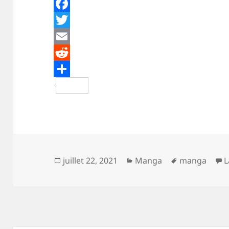
F
a
T
c
w
E
e
i
m
R
b
t
a
e
P
o
t
i
d
a
o
e
l
d
r
k
r
i
t
t
a
Publié
Catégories
Mots-
juillet 22, 2021
Manga
manga
L
g
le
clés
e
r