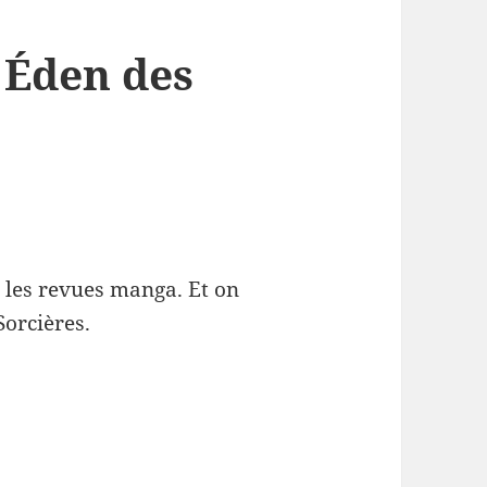
 Éden des
, les revues manga. Et on
orcières.
 L’ Éden des Sorcières