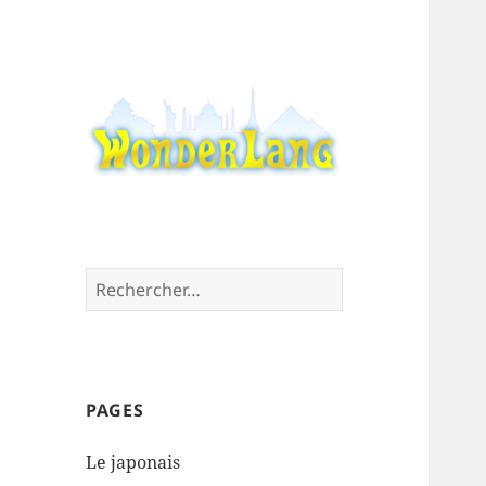
Un Monde de Langues & d
WonderLang
´Amusement
Rechercher :
PAGES
Le japonais