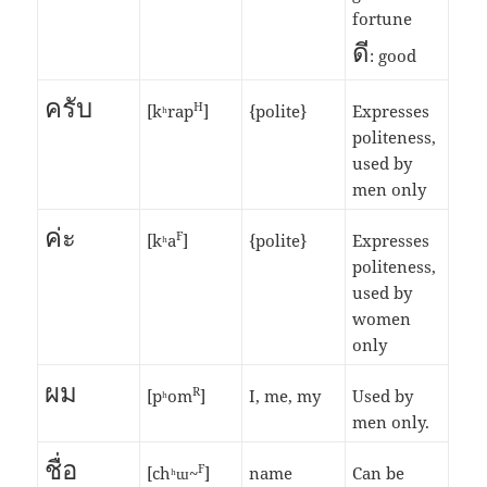
fortune
ดี
: good
ครับ
H
[kʰrap
]
{polite}
Expresses
politeness,
used by
men only
ค่ะ
F
[kʰa
]
{polite}
Expresses
politeness,
used by
women
only
ผม
R
[pʰom
]
I, me, my
Used by
men only.
ชื่อ
F
[chʰɯ~
]
name
Can be