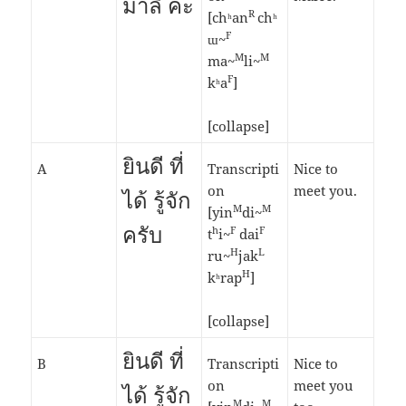
มาลี ค่ะ
R
[chʰan
chʰ
F
ɯ~
M
M
ma~
li~
F
kʰa
]
[collapse]
ยินดี ที่
A
Transcripti
Nice to
on
meet you.
ได้ รู้จัก
M
M
[yin
di~
ครับ
h
F
F
t
i~
dai
H
L
ru~
jak
H
kʰrap
]
[collapse]
ยินดี ที่
B
Transcripti
Nice to
on
meet you
ได้ รู้จัก
M
M