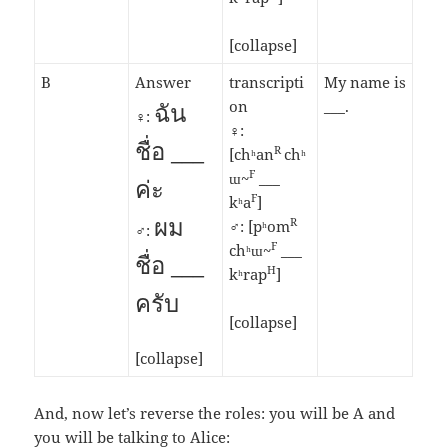
[collapse]
B
Answer
transcripti
My name is
ฉัน
on
___.
♀:
♀:
ชื่อ ___
R
[chʰan
chʰ
F
ɯ~
___
ค่ะ
F
kʰa
]
ผม
R
♂: [pʰom
♂:
F
chʰɯ~
___
ชื่อ ___
H
kʰrap
]
ครับ
[collapse]
[collapse]
And, now let’s reverse the roles: you will be A and
you will be talking to Alice: