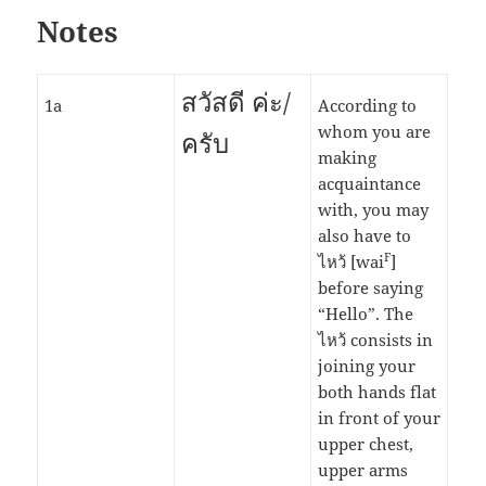
Notes
สวัสดี ค่ะ/
1a
According to
whom you are
ครับ
making
acquaintance
with, you may
also have to
F
ไหว้ [wai
]
before saying
“Hello”. The
ไหว้ consists in
joining your
both hands flat
in front of your
upper chest,
upper arms