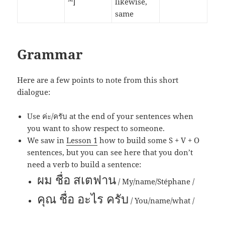
]
likewise,
same
Grammar
Here are a few points to note from this short
dialogue:
Use ค่ะ/ครับ at the end of your sentences when
you want to show respect to someone.
We saw in
Lesson 1
how to build some S + V + O
sentences, but you can see here that you don’t
need a verb to build a sentence:
ผม ชื่อ สเตฟาน
/ My/name/Stéphane /
คุณ ชื่อ อะไร ครับ
/ You/name/what /