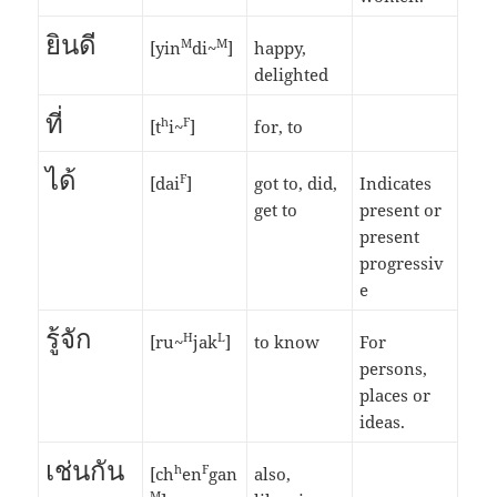
ยินดี
M
M
[yin
di~
]
happy,
delighted
ที่
h
F
[t
i~
]
for, to
ได้
F
[dai
]
got to, did,
Indicates
get to
present or
present
progressiv
e
รู้จัก
H
L
[ru~
jak
]
to know
For
persons,
places or
ideas.
เช่นกัน
h
F
[ch
en
gan
also,
M