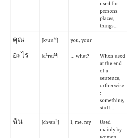
used for
persons,
places,
things…
คุณ
M
[kʰun
]
you, your
อะไร
L
M
[a
rai
]
… what?
When used
at the end
of a
sentence,
ortherwise
:
something,
stuff…
ฉัน
R
[chʰan
]
I, me, my
Used
mainly by
women.