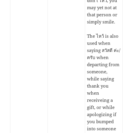
don’t ไหว้, you
may yet not at
that person or
simply smile.
The
ไหว้
is also
used when
saying สวัสดี ค่ะ/
ครับ when
departing from
someone,
while saying
thank you
when
receiveing a
gift, or while
apologizing if
you bumped
into someone