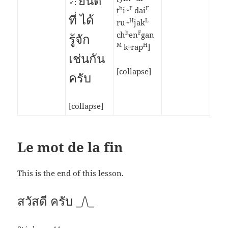
ยินดี
♂:
h
F
F
t
i~
dai
ที่ ได้
H
L
ru~
jak
h
F
ch
en
gan
รู้จัก
M
H
kʰrap
]
เช่นกัน
[collapse]
ครับ
[collapse]
Le mot de la fin
This is the end of this lesson.
สวัสดี ครับ _/\_