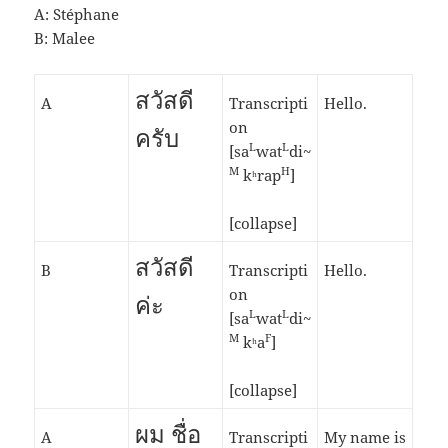
A: Stéphane
B: Malee
สวัสดี
A
Transcripti
Hello.
on
ครับ
L
L
[sa
wat
di~
M
H
kʰrap
]
[collapse]
สวัสดี
B
Transcripti
Hello.
on
ค่ะ
L
L
[sa
wat
di~
M
F
kʰa
]
[collapse]
ผม ชื่อ
A
Transcripti
My name is