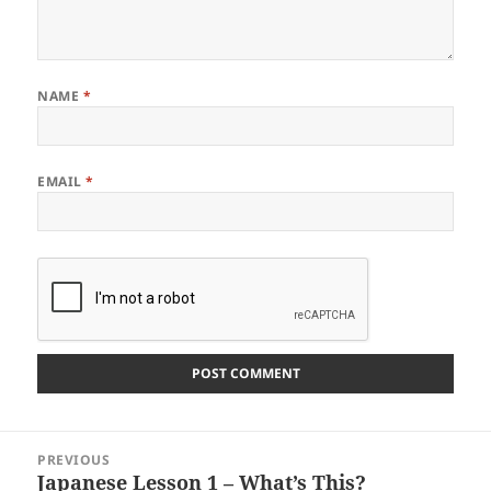
NAME
*
EMAIL
*
Post
PREVIOUS
navigation
Japanese Lesson 1 – What’s This?
Previous