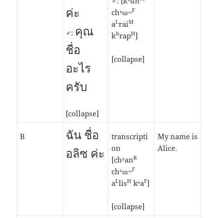
♂: [kʰun
ค่ะ
F
chʰɯ~
L
M
a
rai
คุณ
♂:
h
H
k
rap
]
ชื่อ
[collapse]
อะไร
ครับ
[collapse]
ฉัน ชื่อ
B
transcripti
My name is
on
Alice.
อลิซ ค่ะ
R
[chʰan
F
chʰɯ~
L
H
F
a
lis
kʰa
]
[collapse]