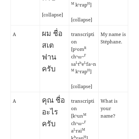
M
H
kʰrap
]
[collapse]
[collapse]
ผม ชื่อ
A
transcripti
My name is
on
Stéphane.
สเต
R
[pʰom
ฟาน
F
chʰɯ~
L
h
L
sa
t
e
fa~n
ครับ
M
H
kʰrap
]
[collapse]
คุณ ชื่อ
A
transcripti
What is
on
your
อะไร
M
[kʰun
name?
ครับ
F
chʰɯ~
L
M
a
rai
h
H
k
rap
]