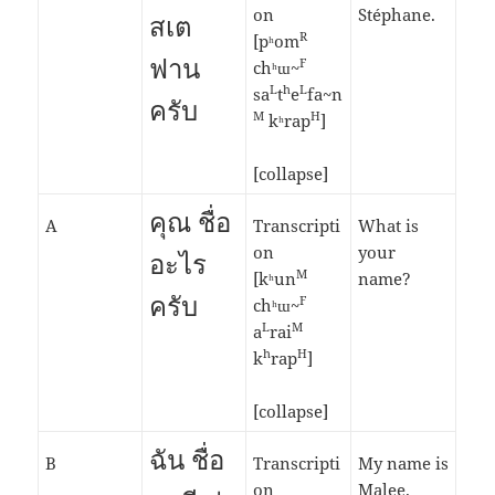
on
Stéphane.
สเต
R
[pʰom
ฟาน
F
chʰɯ~
L
h
L
sa
t
e
fa~n
ครับ
M
H
kʰrap
]
[collapse]
คุณ ชื่อ
A
Transcripti
What is
on
your
อะไร
M
[kʰun
name?
ครับ
F
chʰɯ~
L
M
a
rai
h
H
k
rap
]
[collapse]
ฉัน ชื่อ
B
Transcripti
My name is
on
Malee.