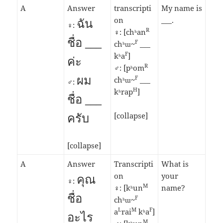
A
Answer
transcripti
My name is
ฉัน
on
___.
♀:
R
♀: [chʰan
ชื่อ ___
F
chʰɯ~
___
F
kʰa
]
ค่ะ
R
♂: [pʰom
ผม
F
chʰɯ~
___
♂:
H
kʰrap
]
ชื่อ ___
ครับ
[collapse]
[collapse]
A
Answer
Transcripti
What is
คุณ
on
your
♀:
M
♀: [kʰun
name?
ชื่อ
F
chʰɯ~
L
M
F
a
rai
kʰa
]
อะไร
M