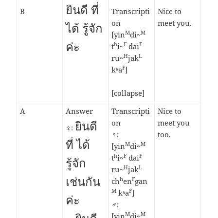
ยินดี ที่
B
Transcripti
Nice to
on
meet you.
ได้ รู้จัก
M
M
[yin
di~
ค่ะ
h
F
F
t
i~
dai
H
L
ru~
jak
F
kʰa
]
[collapse]
A
Answer
Transcripti
Nice to
ยินดี
on
meet you
♀:
♀:
too.
ที่ ได้
M
M
[yin
di~
h
F
F
t
i~
dai
รู้จัก
H
L
ru~
jak
เช่นกัน
h
F
ch
en
gan
M
F
kʰa
]
ค่ะ
♂:
M
M
[yin
di~