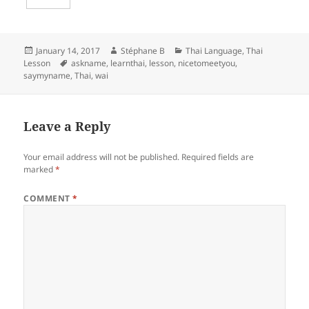
o
t
i
d
h
o
e
l
d
a
Posted
Author
Categories
January 14, 2017
Stéphane B
Thai Language
,
Thai
on
Tags
Lesson
askname
,
learnthai
,
lesson
,
nicetomeetyou
,
k
r
i
r
saymyname
,
Thai
,
wai
t
e
Leave a Reply
Your email address will not be published.
Required fields are
marked
*
COMMENT
*