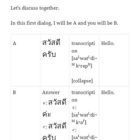
Let’s discuss together.
In this first dialog, I will be A and you will be B.
สวัสดี
A
transcripti
Hello.
on
ครับ
L
L
[sa
wat
di~
M
H
kʰrap
]
[collapse]
B
Answer
transcripti
Hello.
สวัสดี
on
♀:
♀:
ค่ะ
L
L
[sa
wat
di~
M
F
kʰa
]
สวัสดี
♂:
♂:
ครับ
L
L
[sa
wat
di~