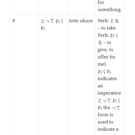
for
something.
9
とって おく
totte okure
Verb: とる
れ
– to take
Verb: おく
る – to
give, to
offer (to
me)
おくれ
indicates
an
imperative
とって おく
れ the って
form is
used to
indicate a