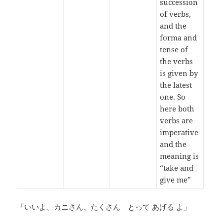
succession
of verbs,
and the
forma and
tense of
the verbs
is given by
the latest
one. So
here both
verbs are
imperative
and the
meaning is
“take and
give me”
「いいよ、カニさん、たくさん とって あげる よ」