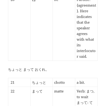
{agreement
}. Here
indicates
that the
speaker
agrees
with what
its
interlocuto
r said.
ちょっと まって おくれ。
21
ちょっと
chotto
a bit.
22
まって
matte
Verb: まつ,
to wait
まって: て