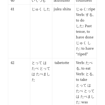
40
いくつも
ikutsumo
countless
41
じゅく した
juku shita
じゅく: ripe
Verb: する,
to do
した: Past
tense, to
have done
じゅく し
た: to have
“riped”
42
とって は
tabetotte
Verb: たべ
たべ とって
る, to eat
は たべまし
Verb: とる,
た
to take
とって は
たべ とって
は たべまし
た: was