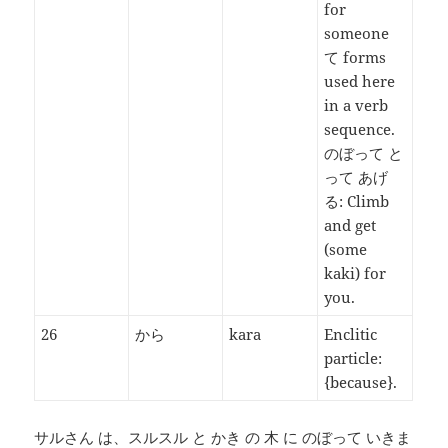
for
someone
て forms
used here
in a verb
sequence.
のぼって と
って あげ
る: Climb
and get
(some
kaki) for
you.
26
から
kara
Enclitic
particle:
{because}.
サルさん は、スルスル と かき の 木 に のぼって いきま