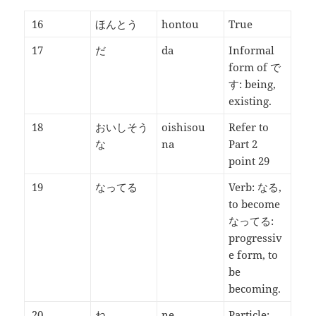
16
ほんとう
hontou
True
17
だ
da
Informal
form of で
す: being,
existing.
18
おいしそう
oishisou
Refer to
な
na
Part 2
point 29
19
なってる
Verb: なる,
to become
なってる:
progressiv
e form, to
be
becoming.
20
ね
ne
Particle: