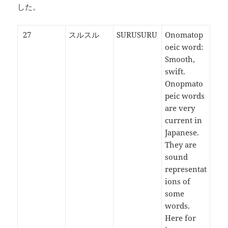
した。
27
スルスル
SURUSURU
Onomatop
oeic word:
Smooth,
swift.
Onopmato
peic words
are very
current in
Japanese.
They are
sound
representat
ions of
some
words.
Here for