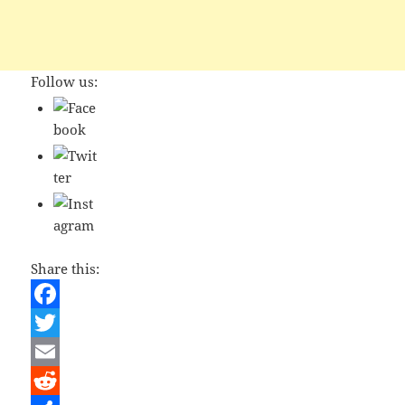
Follow us:
Share this:
F
a
T
c
w
E