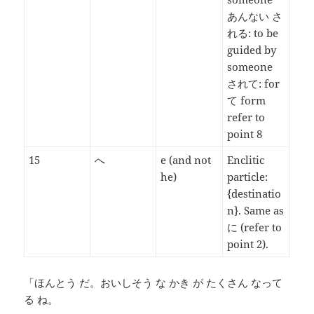
あんない さ
れる: to be
guided by
someone
されて: for
て form
refer to
point 8
15
へ
e (and not
Enclitic
he)
particle:
{destinatio
n}. Same as
に (refer to
point 2).
「ほんとう だ。おいしそう な かき が たくさん なって
る ね。