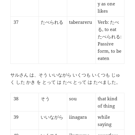
y as one
likes
37
たべられる
taberareru
Verb: たべ
る, to eat
たべられる:
Passive
form, to be
eaten
サルさん は、そう いいながら いくつも いくつも じゅ
く した かき を とって は たべ とって は たべました。
38
そう
sou
that kind
of thing
39
いいながら
iinagara
while
saying