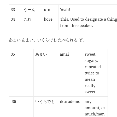
33
うーん
u-n
Yeah!
34
これ
kore
This. Used to designate a thing
from the speaker.
あまい あまい、いくらでも たべられる ぞ」
35
あまい
amai
sweet,
sugary,
repeated
twice to
mean
really
sweet.
36
いくらでも
ikurademo
any
amount, as
much/man