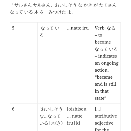
「サルさん サルさん、おいしそう な かき が たくさん
なって いる 木 を みつけた よ。
5
.なって い
…natte iru
Verb: なる
る
– to
become
なって いる
– indicates
an ongoing
action.
“became
and is still
in that
state”
6
[おいしそう
[oishisou
[…]
な…なって
… natte
attributive
いる] 木(き)
iru] ki
adjective
for the