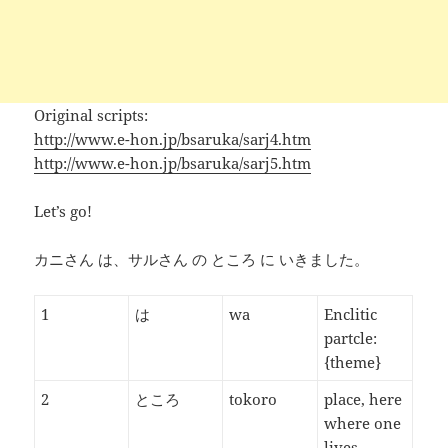
Original scripts:
http://www.e-hon.jp/bsaruka/sarj4.htm
http://www.e-hon.jp/bsaruka/sarj5.htm
Let’s go!
カニさん は、サルさん の ところ に いきました。
1
は
wa
Enclitic
partcle:
{theme}
2
ところ
tokoro
place, here
where one
lives.