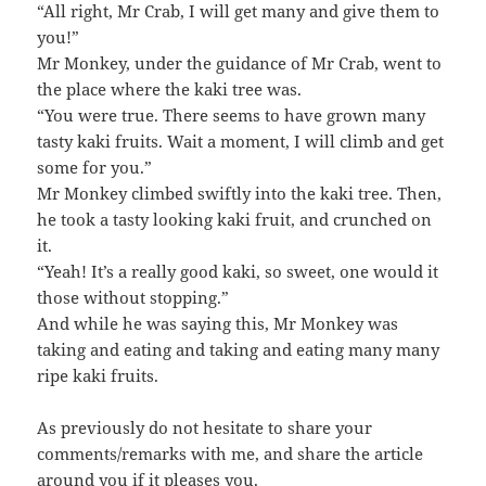
“All right, Mr Crab, I will get many and give them to
you!”
Mr Monkey, under the guidance of Mr Crab, went to
the place where the kaki tree was.
“You were true. There seems to have grown many
tasty kaki fruits. Wait a moment, I will climb and get
some for you.”
Mr Monkey climbed swiftly into the kaki tree. Then,
he took a tasty looking kaki fruit, and crunched on
it.
“Yeah! It’s a really good kaki, so sweet, one would it
those without stopping.”
And while he was saying this, Mr Monkey was
taking and eating and taking and eating many many
ripe kaki fruits.
As previously do not hesitate to share your
comments/remarks with me, and share the article
around you if it pleases you.