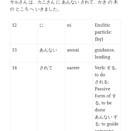
サルさん は、カニさん に あんない されて、かき の 木
の ところ へ いきました。
12
に
ni
Enclitic
particle:
{by}
13
あんない
annai
guidance,
leading
14
されて
sarete
Verb: する,
to do
される:
Passive
form of す
る, to be
done
あんない す
る: to guide
someone