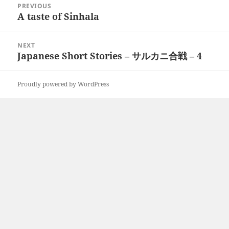
PREVIOUS
navigation
A taste of Sinhala
Previous
post:
NEXT
Japanese Short Stories – サルカニ合戦 – 4
Next
post:
Proudly powered by WordPress