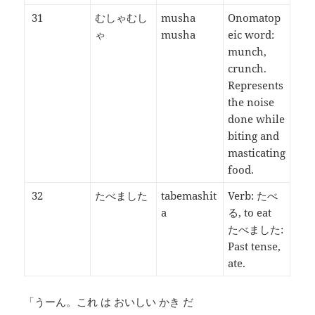
31
むしゃむし
musha
Onomatop
ゃ
musha
eic word:
munch,
crunch.
Represents
the noise
done while
biting and
masticating
food.
32
たべました
tabemashit
Verb: たべ
a
る, to eat
たべました:
Past tense,
ate.
「うーん。これ は おいしい かき だ