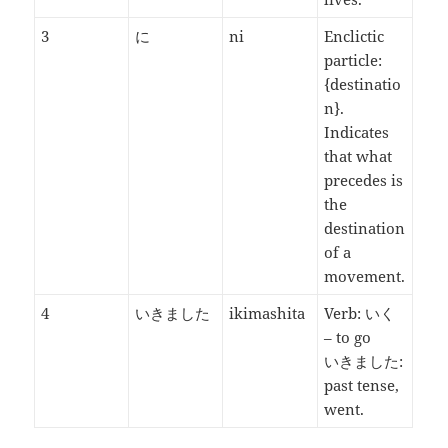
3
に
ni
Enclictic
particle:
{destinatio
n}.
Indicates
that what
precedes is
the
destination
of a
movement.
4
いきました
ikimashita
Verb: いく
– to go
いきました:
past tense,
went.