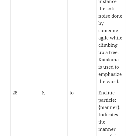
instance
the soft
noise done
by
someone
agile while
climbing
up a tree.
Katakana
is used to
emphasize
the word.
28
と
to
Enclitic
particle:
{manner}.
Indicates
the
manner