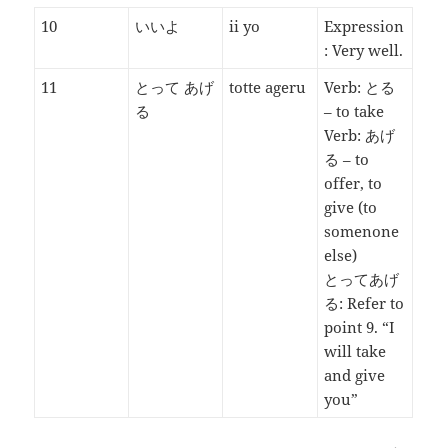
10
いいよ
ii yo
Expression
: Very well.
11
とって あげ
totte ageru
Verb: とる
る
– to take
Verb: あげ
る – to
offer, to
give (to
somenone
else)
とってあげ
る: Refer to
point 9. “I
will take
and give
you”