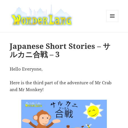
MENU
AND
WonderLang
WIDGETS
Japanese Short Stories – サ
ルカニ合戦 – 3
Hello Everyone,
Here is the third part of the adventure of Mr Crab
and Mr Monkey!