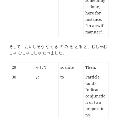
something
is done,
here for
instance:
“in a swift
manner”.
そして、おいしそう な かき の み を とる と、むしゃむ
しゃ むしゃむしゃ たべました。
29
そして
soshite
Then.
30
と
to
Particle:
{and}.
Indicates a
conjunctio
n of two
prepositio
ns.