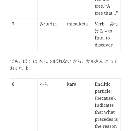
tree. “A
tree that…”
7
みつけた
mitsuketa
Verb: みつ
ける – to
find, to
discover
でも、ぼく は 木 に のぼれない から、サルさん とって
おくれ よ」
8
から
kara
Enclitic
particle:
{because}.
Indicates
that what
precedes is
the reason